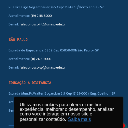
Rua Pr. Hugo Gegembauer, 265 Cep 13184-010/Hortolândia - SP
Atendimento:
(19) 2118-8000
E-mail:
faleconosco-ht@unasp.edu.br
SÃO PAULO
Estrada de Itapecerica, 5859 Cep 05858-001/São Paulo - SP
Atendimento:
(11) 2128-6000
E-mail:
faleconosco-sp@unasp.edu.br
EDUCAÇÃO A DISTÂNCIA
Estrada Mun. Pr. Walter Boger, km 3,5 Cep 13165-000 / Eng. Coelho – SP
Atendimento:
(019) 3858-5100 / 0800-770-0323
Utilizamos cookies para oferecer melhor
experiência, melhorar o desempenho, analisar
E-mail:
ead@unasp.br
como você interage em nosso site e
personalizar conteúdo.
Saiba mais
1