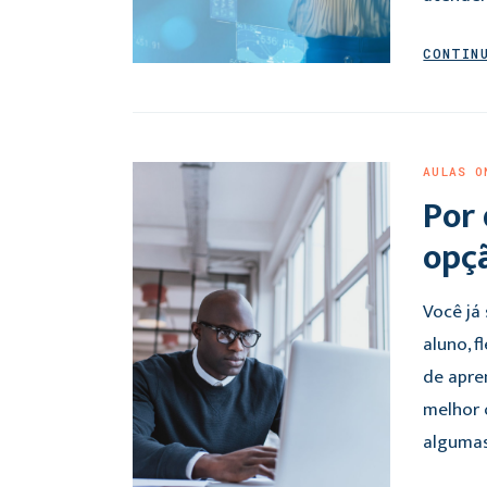
CONTIN
AULAS O
Por 
opçã
Você já
aluno, 
de apre
melhor o
algumas