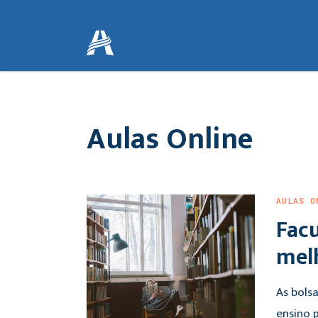
Aulas Online
AULAS O
Fac
mel
As bols
ensino p