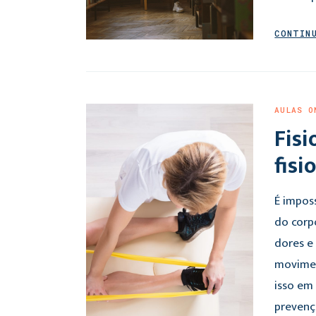
CONTIN
AULAS O
Fisi
fisi
É impos
do corp
dores e
movimen
isso em 
prevenç