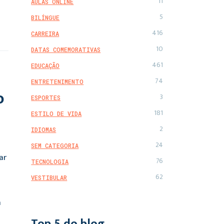
11
AULAS ONLINE
5
BILÍNGUE
416
CARREIRA
10
DATAS COMEMORATIVAS
461
EDUCAÇÃO
74
ENTRETENIMENTO
o
3
ESPORTES
181
ESTILO DE VIDA
2
IDIOMAS
24
SEM CATEGORIA
ar
76
TECNOLOGIA
62
VESTIBULAR
a
Top 5 do blog