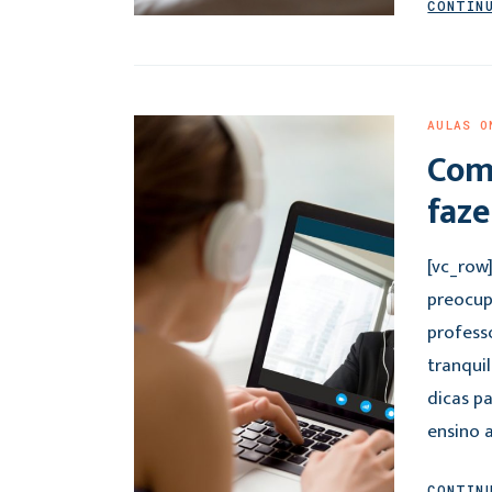
CONTIN
AULAS O
Com
faze
[vc_row
preocup
profess
tranqui
dicas p
ensino a
CONTIN