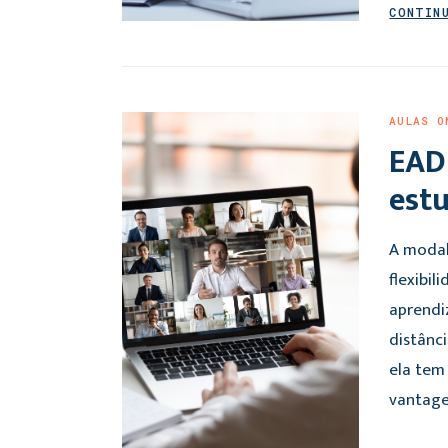
CONTIN
AULAS O
EAD
estu
A modal
flexibi
aprendi
distânc
ela tem
vantage