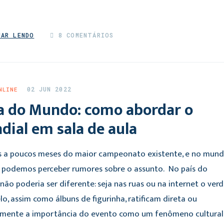
UAR LENDO
8 COMENTÁRIOS
02 JUN 2022
NLINE
a do Mundo: como abordar o
ial em sala de aula
 a poucos meses do maior campeonato existente, e no mun
á podemos perceber rumores sobre o assunto. No país do
não poderia ser diferente: seja nas ruas ou na internet o ver
o, assim como álbuns de figurinha, ratificam direta ou
amente a importância do evento como um fenômeno cultural