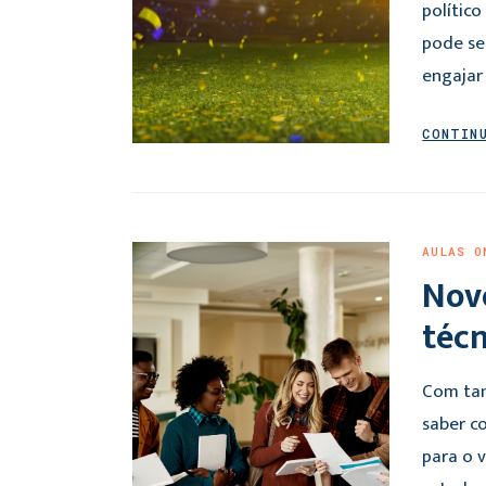
polític
pode se
engajar
CONTIN
AULAS O
Nov
técn
Com tan
saber c
para o v