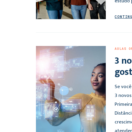
estudo 
CONTIN
AULAS O
3 no
gost
Se você
3 novos 
Primeir
Distânc
crescim
atendem