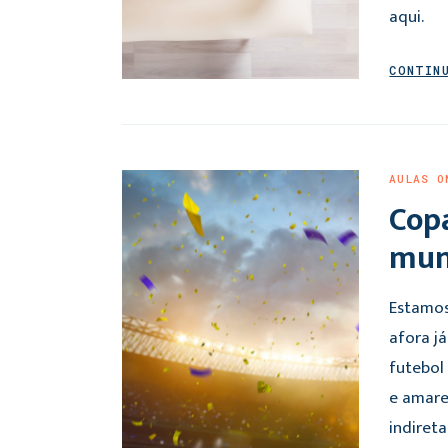
aqui.
CONTIN
AULAS O
Cop
mund
Estamos
afora j
futebol 
e amarel
indiret