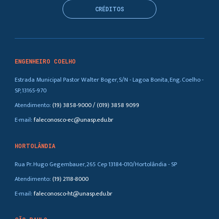
CRÉDITOS
ENGENHEIRO COELHO
Estrada Municipal Pastor Walter Boger, S/N - Lagoa Bonita, Eng. Coelho -
SP, 13165-970
Atendimento:
(19) 3858-9000 / (019) 3858 9099
E-mail:
faleconosco-ec@unasp.edu.br
HORTOLÂNDIA
Rua Pr. Hugo Gegembauer, 265 Cep 13184-010/Hortolândia - SP
Atendimento:
(19) 2118-8000
E-mail:
faleconosco-ht@unasp.edu.br