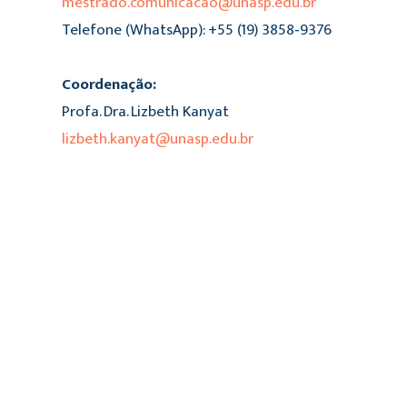
mestrado.comunicacao@unasp.edu.br
Telefone (WhatsApp): +55 (19) 3858‑9376
Coordenação:
Profa. Dra. Lizbeth Kanyat
lizbeth.kanyat@unasp.edu.br