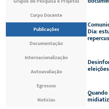
document
Grupos de Pesquisa e Projetos
Corpo Docente
Comunic
Publicações
Dia: est
repercu
Documentação
Internacionalização
Desinfor
eleições
Autoavaliação
Egressos
Quando a
midiati
Notícias