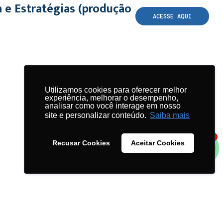
a e Estratégias (produção
ACESSE AQUI
Utilizamos cookies para oferecer melhor
Utilizamos cookies para oferecer melhor
experiência, melhorar o desempenho,
experiência, melhorar o desempenho,
analisar como você interage em nosso
analisar como você interage em nosso
site e personalizar conteúdo.
site e personalizar conteúdo.
Saiba mais
Saiba mais
1
Recusar Cookies
Recusar Cookies
Aceitar Cookies
Aceitar Cookies