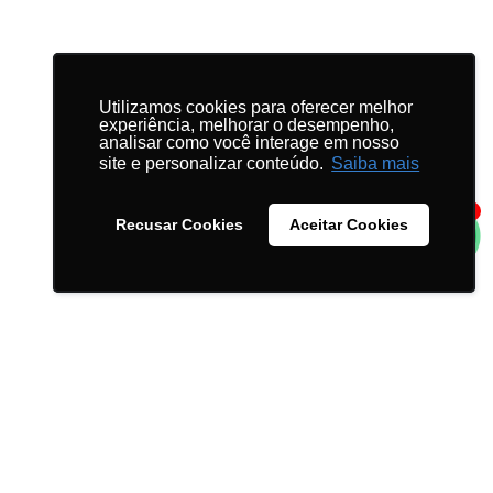
Utilizamos cookies para oferecer melhor
Utilizamos cookies para oferecer melhor
experiência, melhorar o desempenho,
experiência, melhorar o desempenho,
analisar como você interage em nosso
analisar como você interage em nosso
site e personalizar conteúdo.
site e personalizar conteúdo.
Saiba mais
Saiba mais
1
Recusar Cookies
Recusar Cookies
Aceitar Cookies
Aceitar Cookies