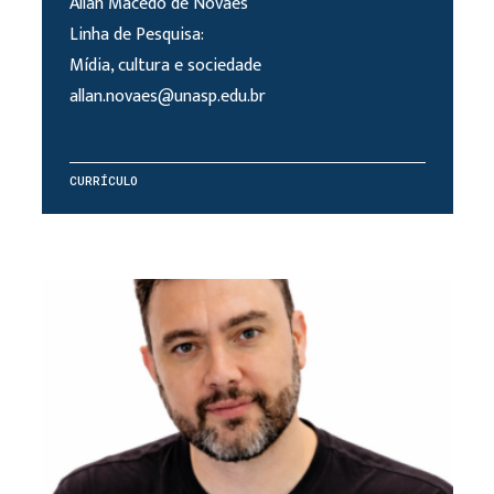
Allan Macedo de Novaes
Linha de Pesquisa:
Mídia, cultura e sociedade
allan.novaes@unasp.edu.br
CURRÍCULO