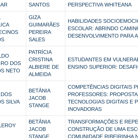
CAR
SANTOS
PERSPECTIVA WHITEANA
L
GIZA
HABILIDADES SOCIOEMOCI
ICA
GUIMARÃES
ESCOLAR: ABRINDO CAMIN
ECINOS
PEREIRA
DESENVOLVIMENTO PARA A
OS
SALES
PATRÍCIA
LDO
CRISTINA
ESTUDANTES EM VULNERAB
IRO DOS
ALBIERE DE
ENSINO SUPERIOR: DESAFI
S NETO
ALMEIDA
COMPETÊNCIAS DIGITAIS 
BETÂNIA
 DOS
PROFESSORES: PROPOSTA
JACOB
S SILVA
TECNOLOGIAS DIGITAIS E 
STANGE
INOVADORAS
BETÂNIA
TRANSFORMAÇÕES E REP
LEROY
JACOB
CONSTRUÇÃO DE UMA ESC
STANGE
COMUNIDADE RIBEIRINHA 