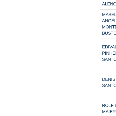
ALEN
MABE
ANGÉL
MONT
BUST
EDIVA
PINHE
SANTO
DENIS
SANTO
ROLF 
MAIER