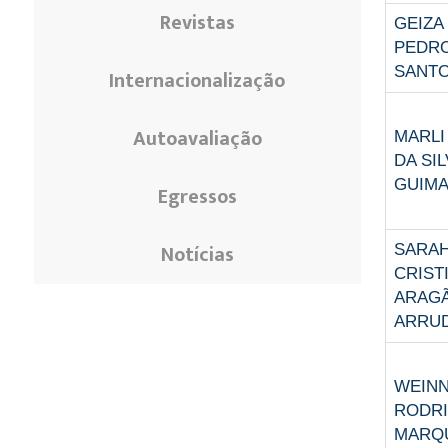
Revistas
GEIZA
PEDR
SANT
Internacionalização
Autoavaliação
MARLI
DA SIL
GUIM
Egressos
Notícias
SARA
CRIST
ARAG
ARRU
WEIN
RODR
MARQ