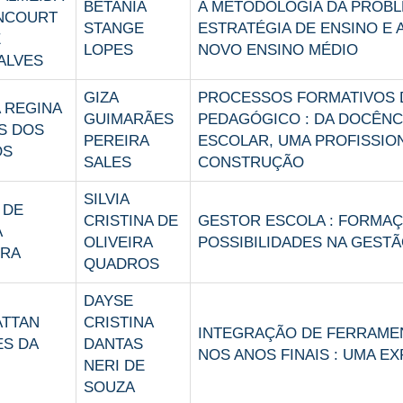
BETANIA
A METODOLOGIA DA PROB
NCOURT
STANGE
ESTRATÉGIA DE ENSINO E
É
LOPES
NOVO ENSINO MÉDIO
ALVES
GIZA
PROCESSOS FORMATIVOS
 REGINA
GUIMARÃES
PEDAGÓGICO : DA DOCÊNC
S DOS
PEREIRA
ESCOLAR, UMA PROFISSIO
OS
SALES
CONSTRUÇÃO
SILVIA
 DE
CRISTINA DE
GESTOR ESCOLA : FORMAÇ
A
OLIVEIRA
POSSIBILIDADES NA GESTÃ
IRA
QUADROS
DAYSE
ATTAN
CRISTINA
INTEGRAÇÃO DE FERRAME
ES DA
DANTAS
NOS ANOS FINAIS : UMA EX
NERI DE
SOUZA