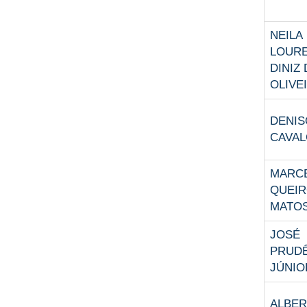
NEILA
LOUR
DINIZ 
OLIVE
DENIS
CAVAL
MARC
QUEIR
MATO
JOSÉ
PRUD
JÚNIO
ALBER