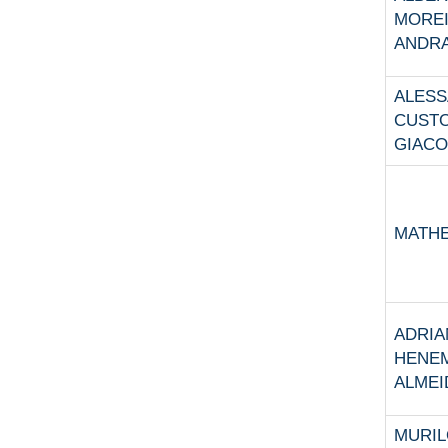
MORE
ANDR
ALES
CUST
GIACO
MATHE
ADRIA
HENE
ALMEI
MURIL