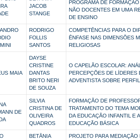
PROGRAMA DE FORMAÇÃO
IRA
JACOB
NÃO DOCENTES EM UMA R
ADE
STANGE
DE ENSINO
SANDRO
RODRIGO
COMPETÊNCIAS PARA O DI
ODIO
FOLLIS
ÊNFASE NAS DIMENSÕES MO
MINI
SANTOS
RELIGIOSAS
DAYSE
CRISTINE
O CAPELÃO ESCOLAR: ANÁ
US MAIA
DANTAS
PERCEPÇÕES DE LÍDERES
BRITO NERI
ADVENTISTA SOBRE PERFIL
DE SOUZA
SILVIA
FORMAÇÃO DE PROFESSOR
NA
CRISTINA DE
TRATAMENTO DO TEMA MO
MANN DE
OLIVEIRA
DA EDUCAÇÃO INFANTIL E A
DA
QUADROS
EDUCAÇÃO BÁSICA
O
BETÂNIA
PROJETO PARA MEDIAÇÃO 