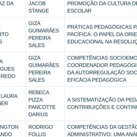
AZ DA
JACOB
PROMOÇÃO DA CULTURA DE
STANGE
ESCOLAR
GIZA
O
PRÁTICAS PEDAGÓGICAS P
GUIMARÃES
RTO
PACÍFICA: O PAPEL DA OR
PEREIRA
S
EDUCACIONAL NA RESOLUÇ
SALES
GIZA
COMPETÊNCIAS SOCIOEMO
A
GUIMARÃES
COORDENADOR PEDAGÓGI
IGUES
PEREIRA
DA AUTORREGULAÇÃO SOC
IREDO
SALES
EFICÁCIA PEDAGÓGICA
REBECA
 LAURA
PIZZA
A SISTEMATIZAÇÃO DA PED
NER
PANCOTTE
CONTRIBUIÇÕES E CONTIN
S
DARIUS
INGTON
RODRIGO
COMPETÊNCIAS DA GESTÃO
ANDO
FOLLIS
ADMINISTRATIVO: UMA ANÁ