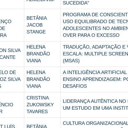
SUCEDIDA"
PROGRAMA DE CONSCIENT
BETÂNIA
ENÇO
USO EQUILIBRADO DE TEC
JACOB
DE
ADOLESCENTES NO AMBIE
STANGE
IRA
OVER PARA O EXCESSO
HELENA
TRADUÇÃO, ADAPTAÇÃO E 
ON SILVA
BRANDÃO
ESCALA: MULTIPLE SCREEN
CANTE
VIANA
(MSAS)
ELO DE
HELENA
A INTELIGÊNCIA ARTIFICIA
OZ SILVA
BRANDÃO
ENSINO APRENDIZAGEM: PO
S
VIANA
DESAFIOS
CRISTINA
LIDERANÇA AUTÊNTICA NO 
ÊNCIO
ZUKOWSKY
UM ESTUDO EM UMA INSTI
R
TAVARES
CULTURA ORGANIZACIONAL
T LUÍS
BETÂNIA