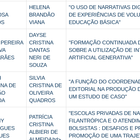
HELENA
"O USO DE NARRATIVAS DI
OSA
BRANDÃO
DE EXPERIÊNCIAS DE VOL
OS
VIANA
EDUCAÇÃO BÁSICA"
DAYSE
 PEREIRA
CRISTINA
"FORMAÇÃO CONTINUADA 
VA
DANTAS
SOBRE A UTILIZAÇÃO DE I
ARÃES
NERI DE
ARTIFICIAL GENERATIVA"
SOUZA
H
SILVIA
"A FUNÇÃO DO COORDENA
INA DE
CRISTINA DE
EDITORIAL NA PRODUÇÃO D
ÃO
OLIVEIRA
UM ESTUDO DE CASO"
DA
QUADROS
"ESCOLAS PRIVADAS DE N
PATRÍCIA
NY
FILANTRÓPICA E O ATENDI
CRISTINA
IGUES
BOLSISTAS : DESAFIOS E P
ALBIERI DE
UES
PROMOÇÃO DE UMA TRAJE
ALMEIDA/td>