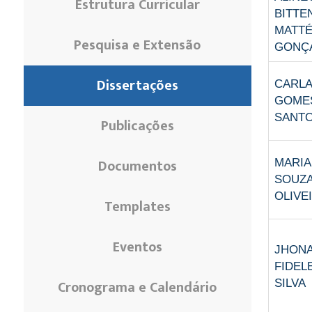
Estrutura Curricular
BITTE
MATT
Pesquisa e Extensão
GONÇ
Dissertações
CARLA
GOME
SANT
Publicações
Documentos
MARIA
SOUZ
OLIVE
Templates
Eventos
JHON
FIDEL
Cronograma e Calendário
SILVA