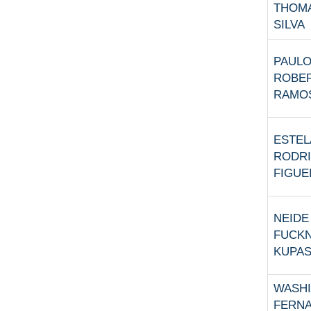
THOM
SILVA
PAUL
ROBE
RAMO
ESTEL
RODR
FIGUE
NEIDE
FUCK
KUPA
WASH
FERN